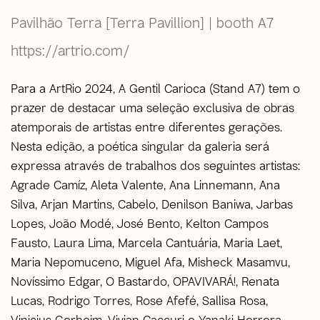
Pavilhão Terra [Terra Pavillion] | booth A7
https://artrio.com/
Para a ArtRio 2024, A Gentil Carioca (Stand A7) tem o
prazer de destacar uma seleção exclusiva de obras
atemporais de artistas entre diferentes gerações.
Nesta edição, a poética singular da galeria será
expressa através de trabalhos dos seguintes artistas:
Agrade Camíz, Aleta Valente, Ana Linnemann, Ana
Silva, Arjan Martins, Cabelo, Denilson Baniwa, Jarbas
Lopes, João Modé, José Bento, Kelton Campos
Fausto, Laura Lima, Marcela Cantuária, Maria Laet,
Maria Nepomuceno, Miguel Afa, Misheck Masamvu,
Novíssimo Edgar, O Bastardo, OPAVIVARÁ!, Renata
Lucas, Rodrigo Torres, Rose Afefé, Sallisa Rosa,
Vinicius Gerheim, Vivian Caccuri e Yanaki Herrera.