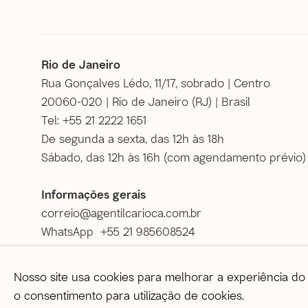
Rio de Janeiro
Rua Gonçalves Lédo, 11/17, sobrado | Centro
20060-020 | Rio de Janeiro (RJ) | Brasil
Tel: +55 21 2222 1651
De segunda a sexta, das 12h às 18h
Sábado, das 12h às 16h (
com agendamento prévio
)
Informações gerais
correio@agentilcarioca.com.br
WhatsApp +55 21 985608524
Nosso site usa cookies para melhorar a experiência do 
© 2026 A Gentil Carioca | Desde 2003. Todos os direi
o consentimento para utilização de cookies.