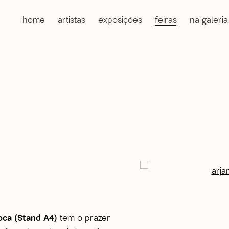
home
artistas
exposições
feiras
na galeria
open a larger version 
ioca (Stand A4)
tem o prazer