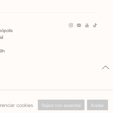
nópolis
il
19h
renciar cookies
Reject non essential
Aceitar