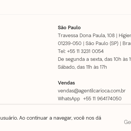
São Paulo
Travessa Dona Paula, 108 | Higie
01239-050 | São Paulo (SP) | Bras
Tel: +55 11 3231 0054
De segunda a sexta, das 10h às 
Sábado, das 11h às 17h
Vendas
vendas@agentilcarioca.com.br
WhatsApp +55 11 964174050
usuário. Ao continuar a navegar, você nos dá
tos reservados |
Política de privacidade
Ge