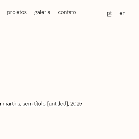
projetos
galeria
contato
pt
en
of the following image in a popup: