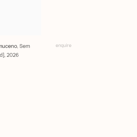
enquire
muceno
Sem
,
ed]
,
2026