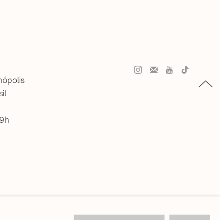
nópolis
il
19h