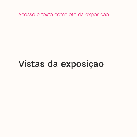
Acesse o texto completo da exposição.
Vistas da exposição
open a larger version of the following image in a 