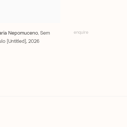
enquire
aria Nepomuceno
Sem
,
tulo [Untitled]
,
2026