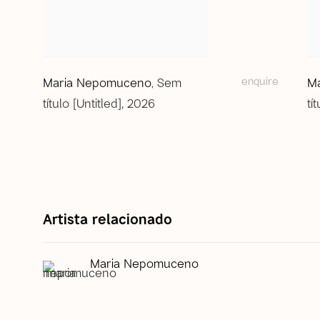
enquire
Maria Nepomuceno
Sem
M
,
título [Untitled]
,
2026
tí
Artista relacionado
Maria Nepomuceno