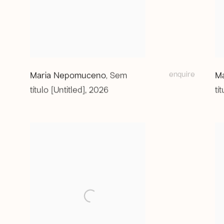
enquire
Maria Nepomuceno
Sem
M
,
título [Untitled]
,
2026
tí