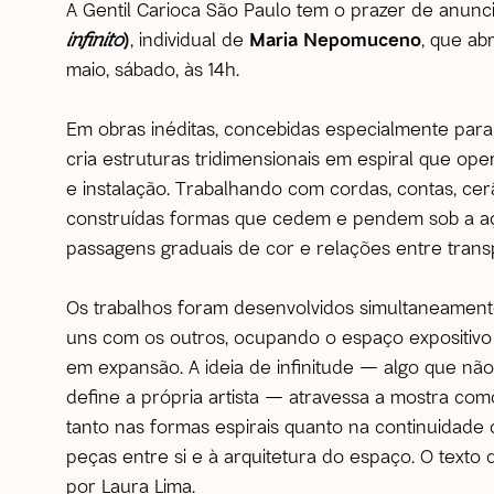
A Gentil Carioca São Paulo tem o prazer de anunc
infinito
)
, individual de
Maria Nepomuceno
, que ab
maio, sábado, às 14h.
Em obras inéditas, concebidas especialmente pa
cria estruturas tridimensionais em espiral que ope
e instalação. Trabalhando com cordas, contas, cer
construídas formas que cedem e pendem sob a açã
passagens graduais de cor e relações entre transp
Os trabalhos foram desenvolvidos simultaneament
uns com os outros, ocupando o espaço expositiv
em expansão. A ideia de infinitude — algo que n
define a própria artista — atravessa a mostra como 
tanto nas formas espirais quanto na continuidade
peças entre si e à arquitetura do espaço. O texto
por Laura Lima.