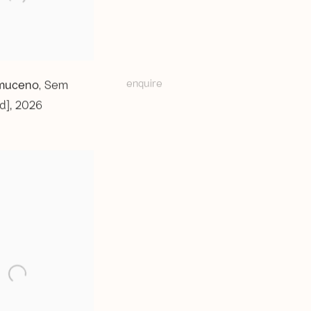
enquire
muceno
Sem
,
ed]
,
2026