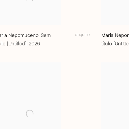
enquire
aria Nepomuceno
Sem
Maria Nepo
,
tulo [Untitled]
,
2026
título [Untitl