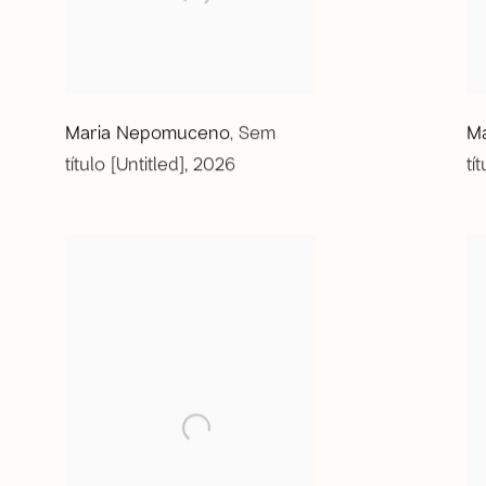
Maria Nepomuceno
Sem
M
,
título [Untitled]
,
2026
tí