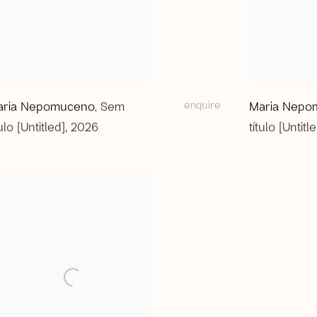
enquire
aria Nepomuceno
Sem
Maria Nepo
,
tulo [Untitled]
,
2026
título [Untitl