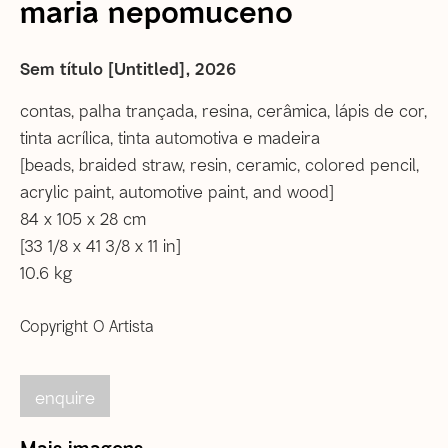
maria nepomuceno
20060-020 | Rio de Janeiro (RJ) | Brasil
Tel: +55 21 2222 1651
Sem título [Untitled]
,
2026
De segunda a sexta, das 12h às 18h
Sábado, das 12h às 16h (
com agendamento prévio
)
contas, palha trançada, resina, cerâmica, lápis de cor,
tinta acrílica, tinta automotiva e madeira
Informações gerais
[beads, braided straw, resin, ceramic, colored pencil,
correio@agentilcarioca.com.br
acrylic paint, automotive paint, and wood]
WhatsApp +55 21 985608524
84 x 105 x 28 cm
[33 1/8 x 41 3/8 x 11 in]
São Paulo
10.6 kg
Travessa Dona Paula, 108 | Higienópolis
01239-050 | São Paulo (SP) | Brasil
Copyright O Artista
Tel: +55 11 3231 0054
De segunda a sexta, das 10h às 19h
Sábado, das 11h às 17h
enquire
Mais imagens