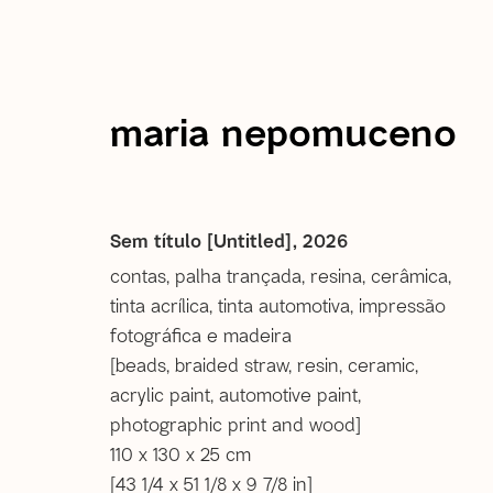
maria nepomuceno
atual
passadas
Maria Nepomuceno | ∞ ∞ infi
Sem título [Untitled]
,
2026
contas, palha trançada, resina, cerâmica,
tinta acrílica, tinta automotiva, impressão
23 Maio - 1 Agosto 2026
fotográfica e madeira
são paulo
[beads, braided straw, resin, ceramic,
acrylic paint, automotive paint,
photographic print and wood]
110 x 130 x 25 cm
[43 1/4 x 51 1/8 x 9 7/8 in]