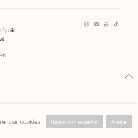
nópolis
il
19h
renciar cookies
Reject non essential
Aceitar