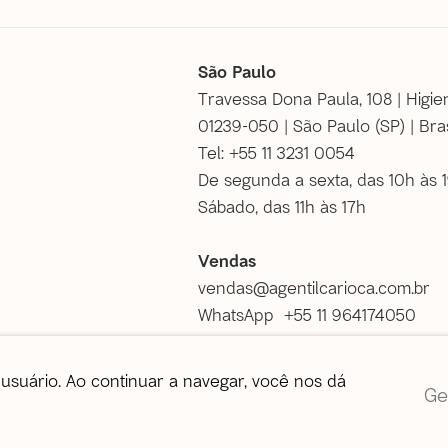
São Paulo
Travessa Dona Paula, 108 | Higie
01239-050 | São Paulo (SP) | Bras
Tel: +55 11 3231 0054
De segunda a sexta, das 10h às 
Sábado, das 11h às 17h
Vendas
vendas@agentilcarioca.com.br
WhatsApp +55 11 964174050
usuário. Ao continuar a navegar, você nos dá
tos reservados |
Política de privacidade
Ge