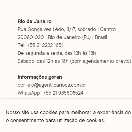
Rio de Janeiro
Rua Gonçalves Lédo, 11/17, sobrado | Centro
20060-020 | Rio de Janeiro (RJ) | Brasil
Tel: +55 21 2222 1651
De segunda a sexta, das 12h às 18h
Sábado, das 12h às 16h (
com agendamento prévio
)
Informações gerais
correio@agentilcarioca.com.br
WhatsApp +55 21 985608524
Nosso site usa cookies para melhorar a experiência do 
© 2026 A Gentil Carioca | Desde 2003. Todos os direi
o consentimento para utilização de cookies.