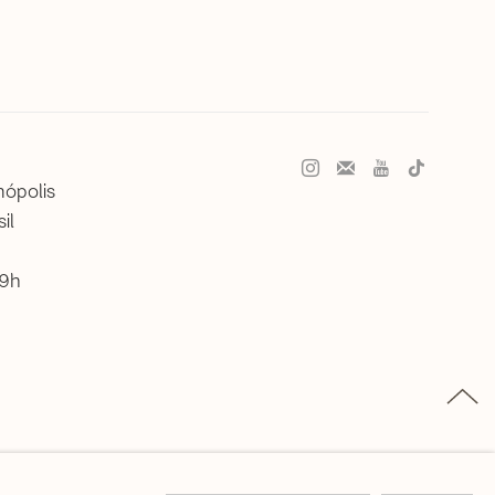
nópolis
il
19h