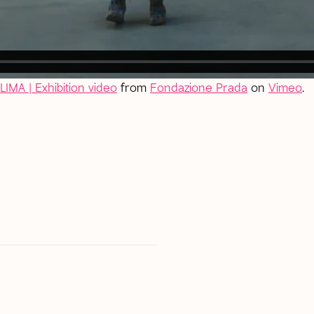
IMA | Exhibition video
from
Fondazione Prada
on
Vimeo
.