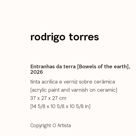
rodrigo torres
atual
passadas
Rodrigo Torres | Água mole
Entranhas da terra [Bowels of the earth]
,
2026
tinta acrílica e verniz sobre cerâmica
9 Junho - 26 Julho 2026
[acrylic paint and varnish on ceramic]
37 x 27 x 27 cm
[14 5/8 x 10 5/8 x 10 5/8 in]
Copyright O Artista