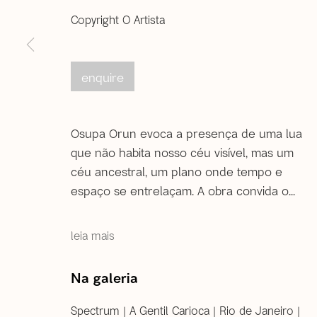
Copyright O Artista
Rio de Janeiro
Rua Gonçalves Lédo, 11/17, sobrado | Centro
enquire
20060-020 | Rio de Janeiro (RJ) | Brasil
Tel: +55 21 2222 1651
De segunda a sexta, das 12h às 18h
Osupa Orun evoca a presença de uma lua
Sábado, das 12h às 16h (
que não habita nosso céu visível, mas um
com agendamento prévio
)
céu ancestral, um plano onde tempo e
Informações gerais
espaço se entrelaçam. A obra convida o...
correio@agentilcarioca.com.br
WhatsApp +55 21 985608524
leia mais
Na galeria
© 2026 A Gentil Carioca | Desde 2003. Todos os direi
Spectrum | A Gentil Carioca | Rio de Janeiro |