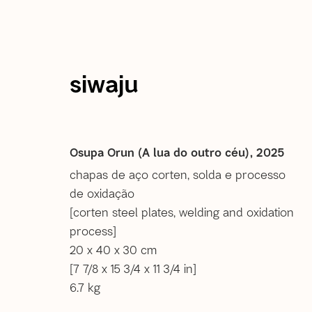
siwaju
atual
passadas
próximas
Siwaju: SPECTRUM
Osupa Orun (A lua do outro céu)
,
2025
chapas de aço corten, solda e processo
de oxidação
24 Maio - 9 Agosto 2025
[corten steel plates, welding and oxidation
rio de janeiro
process]
20 x 40 x 30 cm
[7 7/8 x 15 3/4 x 11 3/4 in]
6.7 kg