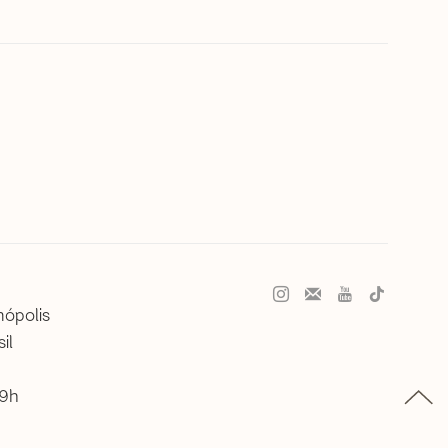
nópolis
il
19h