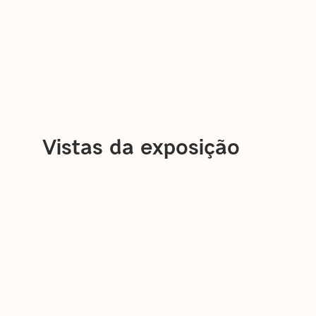
Vistas da exposição
open a larger version of the following image in a 