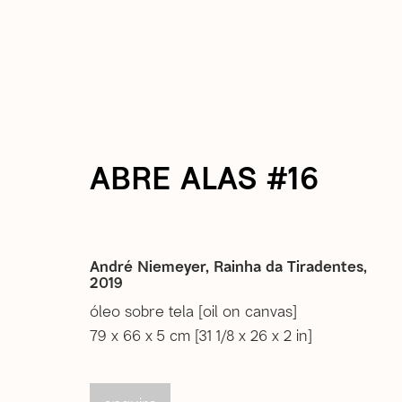
current
past
ABRE ALAS #16
Abre Alas 16
15 Feb - 20 Mar 2020
André Niemeyer, Rainha da Tiradentes
,
rio de janeiro
2019
óleo sobre tela [oil on canvas]
79 x 66 x 5 cm [31 1/8 x 26 x 2 in]