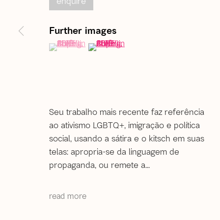
enquire
Further images
Rio de Janeiro
(View a larger image of thumbnail 1 )
, currently selected.
, currently selected.
, currently selected.
(View a larger image of thumbnail 2 )
Rua Gonçalves Lédo, 11/17, sobrado | Centro
20060-020 | Rio de Janeiro (RJ) | Brazil
Tel: +55 21 2222 1651
Whatsapp: +55 21 98560 8524
correio@agentilcarioca.com.br
Seu trabalho mais recente faz referência
Monday to Friday, from 12pm to 6pm
ao ativismo LGBTQ+, imigração e política
Saturday from 12pm to 4pm (
by appointment only
)
social, usando a sátira e o kitsch em suas
telas: apropria-se da linguagem de
propaganda, ou remete a...
© 2026 A Gentil Carioca | Desde 2003. Todos os direi
read more