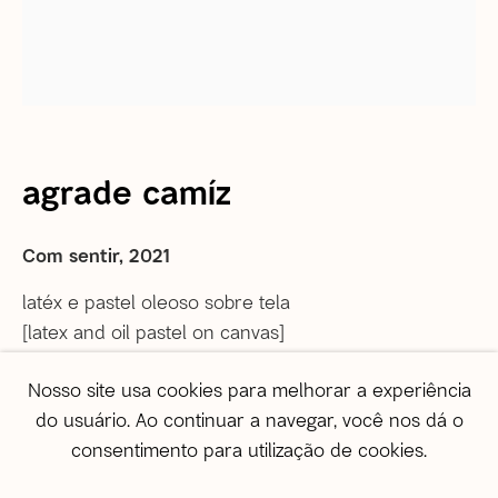
Informações gerais
correio@agentilcarioca.com.br
WhatsApp +55 21 985608524
São Paulo
agrade camíz
Travessa Dona Paula, 108 | Higienópolis
01239-050 | São Paulo (SP) | Brasil
Com sentir
,
2021
Tel: +55 11 3231 0054
De segunda a sexta, das 10h às 19h
latéx e pastel oleoso sobre tela
Sábado, das 11h às 17h
[latex and oil pastel on canvas]
50.5 x 41 x 4 cm
Vendas
Nosso site usa cookies para melhorar a experiência
[19 7/8 x 16 1/8 x 1 5/8 in]
vendas@agentilcarioca.com.br
do usuário. Ao continuar a navegar, você nos dá o
1.02 kg
WhatsApp +55 11 964174050
consentimento para utilização de cookies.
Copyright O Artista