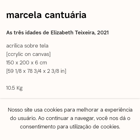
marcela cantuária
Informações gerais
correio@agentilcarioca.com.br
As três idades de Elizabeth Teixeira
,
2021
WhatsApp +55 21 985608524
acrílica sobre tela
São Paulo
[ccrylic on canvas]
Travessa Dona Paula, 108 | Higienópolis
150 x 200 x 6 cm
01239-050 | São Paulo (SP) | Brasil
[59 1/8 x 78 3/4 x 2 3/8 in]
Tel: +55 11 3231 0054
De segunda a sexta, das 10h às 19h
10.5 Kg
Sábado, das 11h às 17h
Copyright O Artista
Vendas
Nosso site usa cookies para melhorar a experiência
vendas@agentilcarioca.com.br
do usuário. Ao continuar a navegar, você nos dá o
Mais imagens
WhatsApp +55 11 964174050
consentimento para utilização de cookies.
(View a larger image of thumbnail 1 )
, currently selected.
, currently selected.
, currently selected.
(View a larger image of thumbnail 2 )
(View a larger image of thumbnail 3 )
(View a larger image of th
(View a larger 