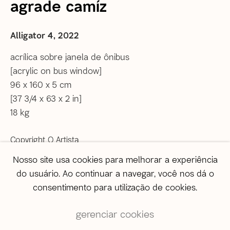
agrade camíz
correio@agentilcarioca.com.br
WhatsApp +55 21 985608524
Alligator 4
,
2022
São Paulo
Travessa Dona Paula, 108 | Higienópolis
acrílica sobre janela de ônibus
01239-050 | São Paulo (SP) | Brasil
[acrylic on bus window]
Tel: +55 11 3231 0054
96 x 160 x 5 cm
De segunda a sexta, das 10h às 19h
[37 3/4 x 63 x 2 in]
Sábado, das 11h às 17h
18 kg
Vendas
Copyright O Artista
vendas@agentilcarioca.com.br
Nosso site usa cookies para melhorar a experiência
WhatsApp +55 11 964174050
do usuário. Ao continuar a navegar, você nos dá o
enquire
consentimento para utilização de cookies.
Mais imagens
gerenciar cookies
(View a larger image of thumbnail 1 )
, currently selected.
, currently selected.
, currently selected.
(View a larger image of thumbnail 2 )
(View a larger image of thumbnail 3 )
(View a larger image of th
(View a larger 