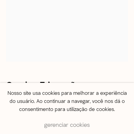
correio@agentilcarioca.com.br
WhatsApp +55 21 985608524
São Paulo
Travessa Dona Paula, 108 | Higienópolis
01239-050 | São Paulo (SP) | Brasil
Tel: +55 11 3231 0054
De segunda a sexta, das 10h às 19h
Sábado, das 11h às 17h
Vendas
Camisa Educação
vendas@agentilcarioca.com.br
Nosso site usa cookies para melhorar a experiência
WhatsApp +55 11 964174050
do usuário. Ao continuar a navegar, você nos dá o
Nº 04
,
2006
consentimento para utilização de cookies.
Paulo Nenflídio
gerenciar cookies