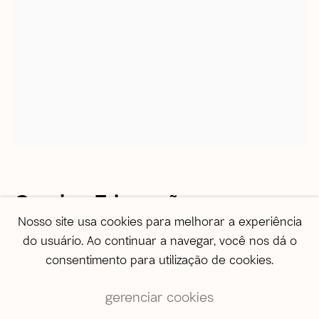
correio@agentilcarioca.com.br
WhatsApp +55 21 985608524
São Paulo
Travessa Dona Paula, 108 | Higienópolis
01239-050 | São Paulo (SP) | Brasil
Tel: +55 11 3231 0054
De segunda a sexta, das 10h às 19h
Sábado, das 11h às 17h
Vendas
Camisa Educação
vendas@agentilcarioca.com.br
Nosso site usa cookies para melhorar a experiência
WhatsApp +55 11 964174050
do usuário. Ao continuar a navegar, você nos dá o
Nº 03
,
2006
consentimento para utilização de cookies.
Barrão
gerenciar cookies