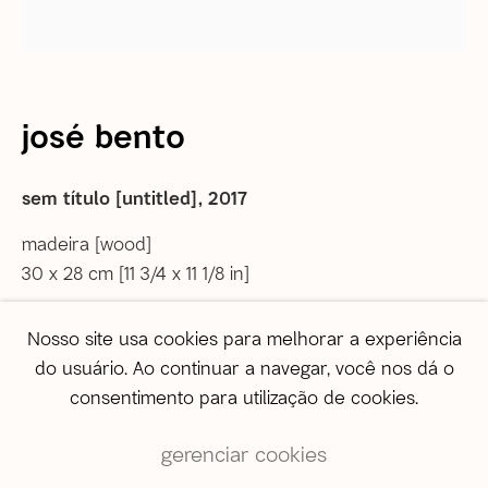
correio@agentilcarioca.com.br
WhatsApp +55 21 985608524
São Paulo
Travessa Dona Paula, 108 | Higienópolis
josé bento
01239-050 | São Paulo (SP) | Brasil
Tel: +55 11 3231 0054
sem título [untitled]
,
2017
De segunda a sexta, das 10h às 19h
Sábado, das 11h às 17h
madeira [wood]
30 x 28 cm [11 3/4 x 11 1/8 in]
Vendas
vendas@agentilcarioca.com.br
Nosso site usa cookies para melhorar a experiência
Titulo en ingles: Untitled
WhatsApp +55 11 964174050
do usuário. Ao continuar a navegar, você nos dá o
consentimento para utilização de cookies.
gerenciar cookies