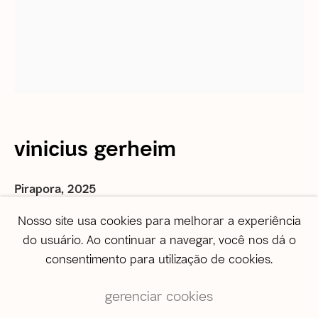
correio@agentilcarioca.com.br
WhatsApp +55 21 985608524
São Paulo
Travessa Dona Paula, 108 | Higienópolis
01239-050 | São Paulo (SP) | Brasil
Tel: +55 11 3231 0054
De segunda a sexta, das 10h às 19h
vinicius gerheim
Sábado, das 11h às 17h
Pirapora
,
2025
Vendas
vendas@agentilcarioca.com.br
acrílica sobre tela
Nosso site usa cookies para melhorar a experiência
WhatsApp +55 11 964174050
[acrylic on canvas]
do usuário. Ao continuar a navegar, você nos dá o
190 x 160 cm
consentimento para utilização de cookies.
[74 3/4 x 63 in]
gerenciar cookies
3.6 kg