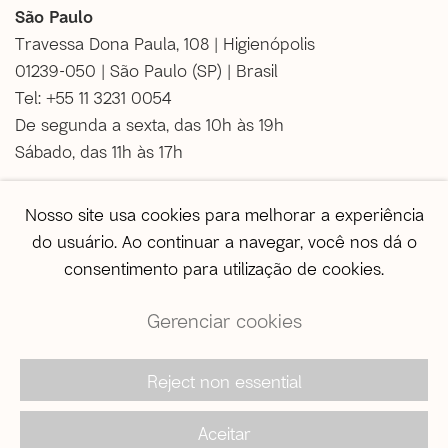
São Paulo
Travessa Dona Paula, 108 | Higienópolis
01239-050 | São Paulo (SP) | Brasil
Tel: +55 11 3231 0054
De segunda a sexta, das 10h às 19h
Sábado, das 11h às 17h
Vendas
Nosso site usa cookies para melhorar a experiência
vendas@agentilcarioca.com.br
do usuário. Ao continuar a navegar, você nos dá o
WhatsApp +55 11 964174050
consentimento para utilização de cookies.
Gerenciar cookies
Reject non essential
© 2026 A Gentil Carioca | Desde 2003. Todos os
direitos reservados |
Política de privacidade
Aceitar