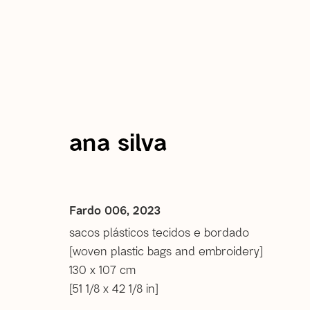
atual
passadas
ana silva
Ocultas Marés: Ana Silva &
30 Setembro - 11 Novembro 2023
Fardo 006
,
2023
são paulo
sacos plásticos tecidos e bordado
[woven plastic bags and embroidery]
130 x 107 cm
[51 1/8 x 42 1/8 in]