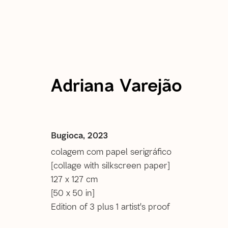
atual
passadas
próximas
Adriana Varejão
Forrobodó
Bugioca
,
2023
9 Setembro 2023 - 13 Janeiro 2024
colagem com papel serigráfico
rio de janeiro
[collage with silkscreen paper]
127 x 127 cm
[50 x 50 in]
Edition of 3 plus 1 artist's proof