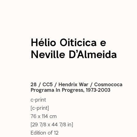
Hélio Oiticica e
atual
passadas
Neville D’Almeida
Forrobodó
28 / CC5 / Hendrix War / Cosmococa
9 Setembro 2023 - 13 Janeiro 2024
Programa In Progress
,
1973-2003
rio de janeiro
c-print
[c-print]
76 x 114 cm
[29 7/8 x 44 7/8 in]
Edition of 12