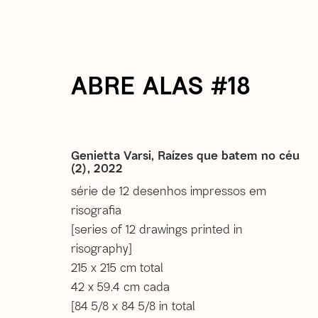
ABRE ALAS #18
atual
passadas
Abre Alas 18
Genietta Varsi, Raízes que batem no céu
(2)
,
2022
série de 12 desenhos impressos em
8 Fevereiro - 15 Abril 2023
risografia
rio de janeiro, são paulo
[series of 12 drawings printed in
risography]
215 x 215 cm total
42 x 59.4 cm cada
[84 5/8 x 84 5/8 in total