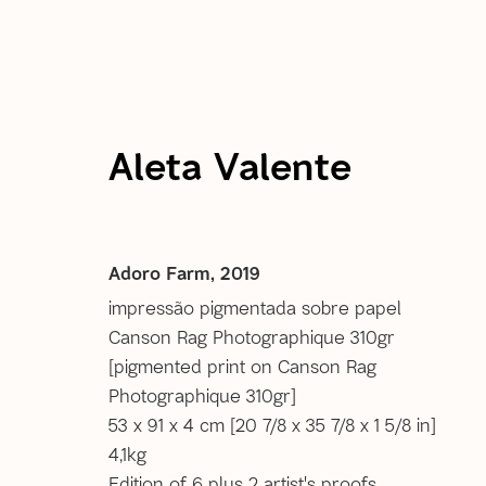
atual
passadas
Aleta Valente
Aleta Valente | Superexpos
Adoro Farm
,
2019
9 Novembro - 20 Dezembro 2019
impressão pigmentada sobre papel
Canson Rag Photographique 310gr
rio de janeiro
[pigmented print on Canson Rag
Photographique 310gr]
53 x 91 x 4 cm [20 7/8 x 35 7/8 x 1 5/8 in]
4,1kg
Edition of 6 plus 2 artist's proofs