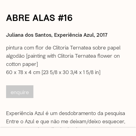
Tel: +55 21 2222 1651
De segunda a sexta, das 12h às 18h
ABRE ALAS #16
Sábado, das 12h às 16h (
com agendamento prévio
)
Juliana dos Santos, Experiência Azul
,
2017
Informações gerais
correio@agentilcarioca.com.br
pintura com flor de Clitoria Ternatea sobre papel
WhatsApp +55 21 985608524
algodão [painting with Clitoria Ternatea flower on
cotton paper]
São Paulo
60 x 78 x 4 cm [23 5/8 x 30 3/4 x 1 5/8 in]
Travessa Dona Paula, 108 | Higienópolis
01239-050 | São Paulo (SP) | Brasil
enquire
Tel: +55 11 3231 0054
De segunda a sexta, das 10h às 19h
Sábado, das 11h às 17h
Experiência Azul é um desdobramento da pesquisa
Entre o Azul e que não me deixam/deixo esquecer,
Vendas
que vem sendo realizada desde 2017. Um processo
vendas@agentilcarioca.com.br