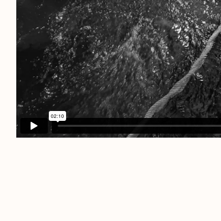
São Paulo
Travessa Dona Paula, 108 | Higie
01239-050 | São Paulo (SP) | Braz
Tel: +55 11 3231-0054
sampa@agentilcarioca.com.br
Monday to Friday, from 10am to
Saturday, from 11am to 5pm
tos reservados |
Política de privacidade