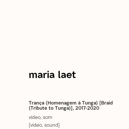
current
past
forthcoming
Esse ofício de rabiscar so
maria laet
à natureza
18 Nov 2023 - 13 Jan 2024
são paulo
Trança (Homenagem à Tunga) [Braid
(Tribute to Tunga)]
,
2017-2020
vídeo, som
[video, sound]