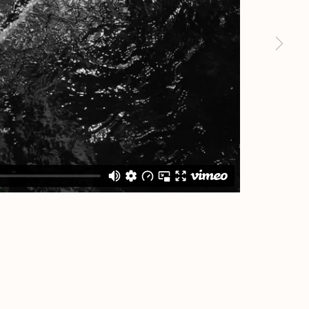
nópolis
il
 7pm