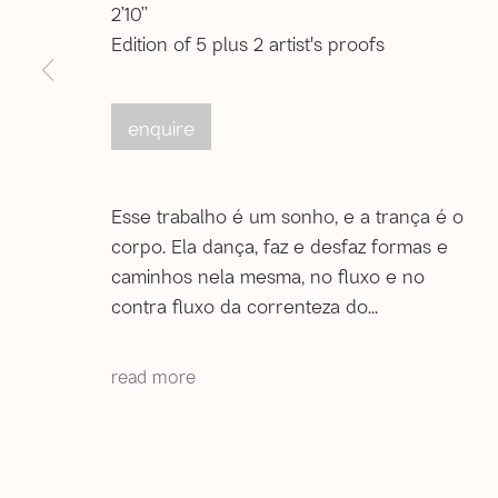
2’10’’
Edition of 5 plus 2 artist's proofs
enquire
Rio de Janeiro
Rua Gonçalves Lédo, 11/17, sobrado | Centro
20060-020 | Rio de Janeiro (RJ) | Brazil
Esse trabalho é um sonho, e a trança é o
Tel: +55 21 2222 1651
corpo. Ela dança, faz e desfaz formas e
Whatsapp: +55 21 98560 8524
caminhos nela mesma, no fluxo e no
correio@agentilcarioca.com.br
contra fluxo da correnteza do...
Monday to Friday, from 12pm to 6pm
Saturday from 12pm to 4pm (
by appointment only
)
read more
© 2026 A Gentil Carioca | Desde 2003. Todos os direi