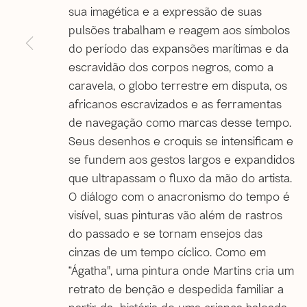
20060-020 | Rio de Janeiro (RJ) | Brazil
sua imagética e a expressão de suas
Tel: +55 21 2222 1651
pulsões trabalham e reagem aos símbolos
Whatsapp: +55 21 98560 8524
do período das expansões marítimas e da
correio@agentilcarioca.com.br
escravidão dos corpos negros, como a
Monday to Friday, from 12pm to 6pm
caravela, o globo terrestre em disputa, os
Saturday from 12pm to 4pm (
by appointment only
)
africanos escravizados e as ferramentas
de navegação como marcas desse tempo.
Seus desenhos e croquis se intensificam e
© 2026 A Gentil Carioca | Desde 2003. Todos os direi
se fundem aos gestos largos e expandidos
que ultrapassam o fluxo da mão do artista.
O diálogo com o anacronismo do tempo é
visível, suas pinturas vão além de rastros
do passado e se tornam ensejos das
cinzas de um tempo cíclico. Como em
“Ágatha", uma pintura onde Martins cria um
retrato de benção e despedida familiar a