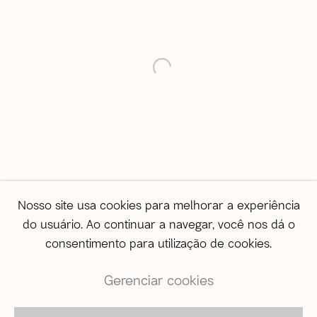
correio@agentilcarioca.com.br
WhatsApp +55 21 985608524
São Paulo
open a larger version of the 
Travessa Dona Paula, 108 | Higienópolis
01239-050 | São Paulo (SP) | Brasil
Tel: +55 11 3231 0054
De segunda a sexta, das 10h às 19h
Sábado, das 11h às 17h
Vendas
Nosso site usa cookies para melhorar a experiência
vendas@agentilcarioca.com.br
do usuário. Ao continuar a navegar, você nos dá o
WhatsApp +55 11 964174050
consentimento para utilização de cookies.
Gerenciar cookies