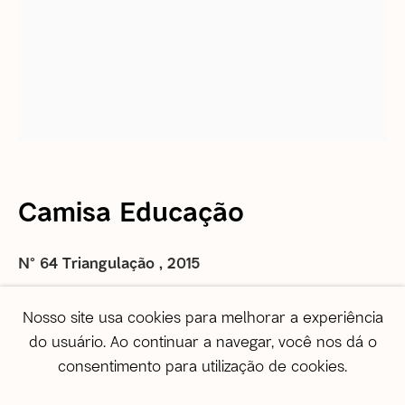
Informações gerais
correio@agentilcarioca.com.br
WhatsApp +55 21 985608524
São Paulo
Travessa Dona Paula, 108 | Higienópolis
01239-050 | São Paulo (SP) | Brasil
Camisa Educação
Tel: +55 11 3231 0054
De segunda a sexta, das 10h às 19h
Sábado, das 11h às 17h
N° 64 Triangulação
,
2015
Daniel Alburqueque
Vendas
Nosso site usa cookies para melhorar a experiência
vendas@agentilcarioca.com.br
do usuário. Ao continuar a navegar, você nos dá o
WhatsApp +55 11 964174050
enquire
consentimento para utilização de cookies.