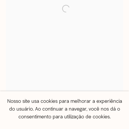
open a larger version of the 
Informações gerais
correio@agentilcarioca.com.br
WhatsApp +55 21 985608524
São Paulo
Travessa Dona Paula, 108 | Higienópolis
01239-050 | São Paulo (SP) | Brasil
Tel: +55 11 3231 0054
De segunda a sexta, das 10h às 19h
Sábado, das 11h às 17h
Vendas
Nosso site usa cookies para melhorar a experiência
vendas@agentilcarioca.com.br
do usuário. Ao continuar a navegar, você nos dá o
WhatsApp +55 11 964174050
consentimento para utilização de cookies.