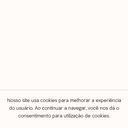
Informações gerais
correio@agentilcarioca.com.br
WhatsApp +55 21 985608524
São Paulo
Travessa Dona Paula, 108 | Higienópolis
01239-050 | São Paulo (SP) | Brasil
Tel: +55 11 3231 0054
De segunda a sexta, das 10h às 19h
Sábado, das 11h às 17h
Vendas
Nosso site usa cookies para melhorar a experiência
vendas@agentilcarioca.com.br
do usuário. Ao continuar a navegar, você nos dá o
WhatsApp +55 11 964174050
consentimento para utilização de cookies.