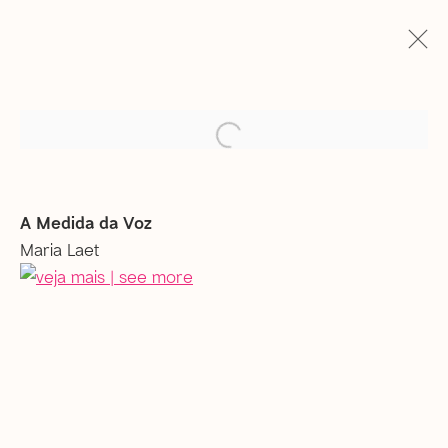
Obras
open a larger version of the 
A Medida da Voz
Maria Laet
Rio de Janeiro
Rua Gonçalves Lédo, 11/17, sobrado | Centro
20060-020 | Rio de Janeiro (RJ) | Brasil
Tel: +55 21 2222 1651
De segunda a sexta, das 12h às 18h
Sábado, das 12h às 16h (
com agendamento prévio
)