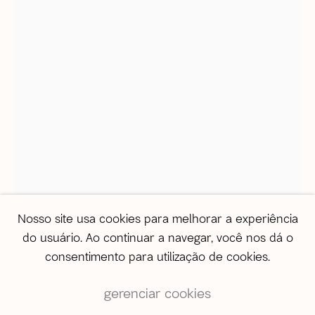
correio@agentilcarioca.com.br
WhatsApp +55 21 985608524
São Paulo
Travessa Dona Paula, 108 | Higienópolis
01239-050 | São Paulo (SP) | Brasil
Tel: +55 11 3231 0054
De segunda a sexta, das 10h às 19h
Sábado, das 11h às 17h
Vendas
vendas@agentilcarioca.com.br
Nosso site usa cookies para melhorar a experiência
WhatsApp +55 11 964174050
do usuário. Ao continuar a navegar, você nos dá o
consentimento para utilização de cookies.
gerenciar cookies
open a larger version of the 