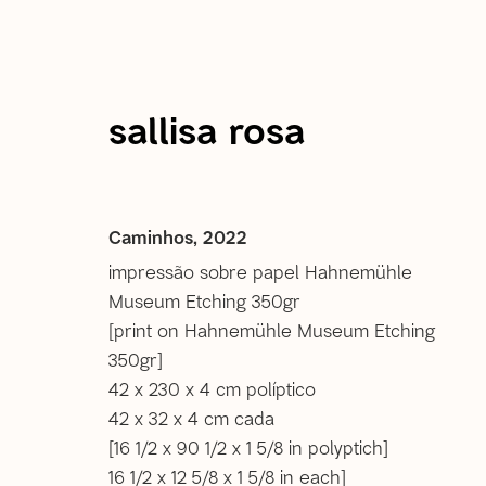
sallisa rosa
Sallisa Rosa
Caminhos
,
2022
impressão sobre papel Hahnemühle
Museum Etching 350gr
imagens
apresentação
obras
exposições 
[print on Hahnemühle Museum Etching
350gr]
42 x 230 x 4 cm políptico
42 x 32 x 4 cm cada
[16 1/2 x 90 1/2 x 1 5/8 in polyptich]
16 1/2 x 12 5/8 x 1 5/8 in each]